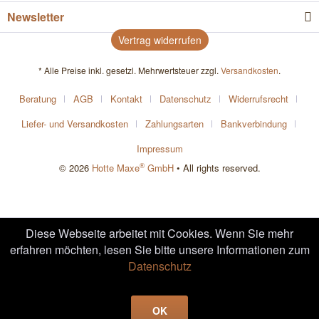
Newsletter
Vertrag widerrufen
* Alle Preise inkl. gesetzl. Mehrwertsteuer zzgl.
Versandkosten
.
Beratung
AGB
Kontakt
Datenschutz
Widerrufsrecht
Liefer- und Versandkosten
Zahlungsarten
Bankverbindung
Impressum
®
© 2026
Hotte Maxe
GmbH
• All rights reserved.
Diese Webseite arbeitet mit Cookies. Wenn Sie mehr
erfahren möchten, lesen Sie bitte unsere Informationen zum
Datenschutz
OK