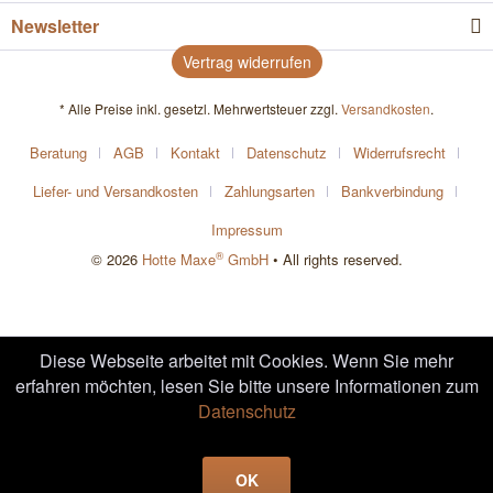
Newsletter
Vertrag widerrufen
* Alle Preise inkl. gesetzl. Mehrwertsteuer zzgl.
Versandkosten
.
Beratung
AGB
Kontakt
Datenschutz
Widerrufsrecht
Liefer- und Versandkosten
Zahlungsarten
Bankverbindung
Impressum
®
© 2026
Hotte Maxe
GmbH
• All rights reserved.
Diese Webseite arbeitet mit Cookies. Wenn Sie mehr
erfahren möchten, lesen Sie bitte unsere Informationen zum
Datenschutz
OK