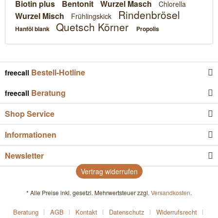
Biotin plus
Bentonit
Wurzel Masch
Chlorella
Rindenbrösel
Wurzel Misch
Frühlingskick
Quetsch Körner
Hanföl blank
Propolis
Bestell-Hotline
freecall
Beratung
freecall
Shop Service
Informationen
Newsletter
Vertrag widerrufen
* Alle Preise inkl. gesetzl. Mehrwertsteuer zzgl.
Versandkosten
.
Beratung
AGB
Kontakt
Datenschutz
Widerrufsrecht