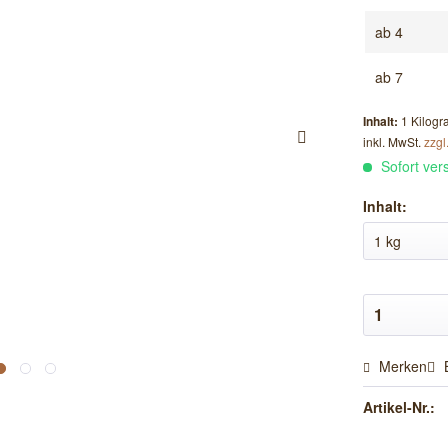
ab
4
ab
7
Inhalt:
1 Kilog
inkl. MwSt.
zzgl
Sofort vers
Inhalt:
Merken
Artikel-Nr.: