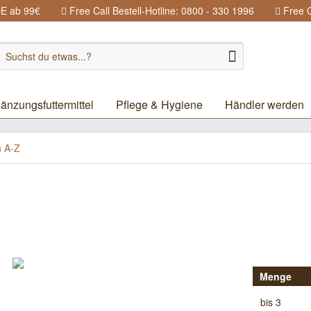
DE ab 99€
Free Call Bestell-Hotline: 0800 - 330 1996
Free C
änzungsfuttermittel
Pflege & Hygiene
Händler werden
n A-Z
Menge
bis
3