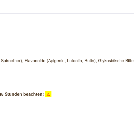
Spiroether), Flavonoide (Apigenin, Luteolin, Rutin), Glykosidische Bit
n 48 Stunden beachten!
⚠