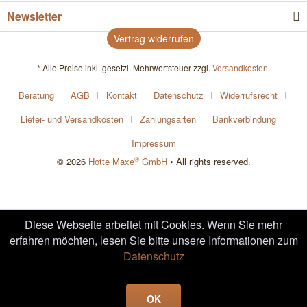
Newsletter
Vertrag widerrufen
* Alle Preise inkl. gesetzl. Mehrwertsteuer zzgl.
Versandkosten
.
Beratung
AGB
Kontakt
Datenschutz
Widerrufsrecht
Liefer- und Versandkosten
Zahlungsarten
Bankverbindung
Impressum
®
© 2026
Hotte Maxe
GmbH
• All rights reserved.
Diese Webseite arbeitet mit Cookies. Wenn Sie mehr
erfahren möchten, lesen Sie bitte unsere Informationen zum
Datenschutz
OK