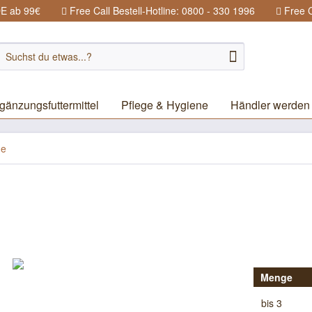
DE ab 99€
Free Call Bestell-Hotline: 0800 - 330 1996
Free C
gänzungsfuttermittel
Pflege & Hygiene
Händler werden
ge
Menge
bis
3