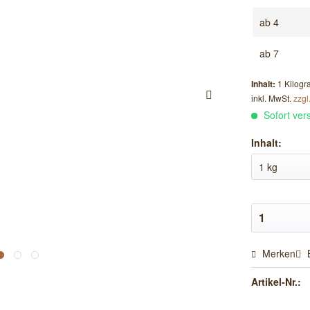
ab
4
ab
7
Inhalt:
1 Kilog
inkl. MwSt.
zzgl
Sofort vers
Inhalt:
Merken
Artikel-Nr.: