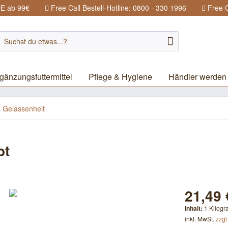
DE ab 99€
Free Call Bestell-Hotline: 0800 - 330 1996
Free C
gänzungsfuttermittel
Pflege & Hygiene
Händler werden
 Gelassenheit
bt
21,49 
Inhalt:
1 Kilog
inkl. MwSt.
zzgl