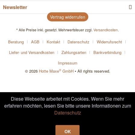
Newsletter
Vertrag widerrufen
* Alle Preise inkl. gesetzl. Mehrwertsteuer zzgl.
Versandkosten
.
Beratung
AGB
Kontakt
Datenschutz
Widerrufsrecht
Liefer- und Versandkosten
Zahlungsarten
Bankverbindung
Impressum
®
© 2026
Hotte Maxe
GmbH
• All rights reserved.
Diese Webseite arbeitet mit Cookies. Wenn Sie mehr
erfahren möchten, lesen Sie bitte unsere Informationen zum
Datenschutz
OK