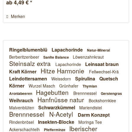
ab 4,49 € *
Merken
Ringelblumenblü
Lapachorinde
Natur-Mineral
Berberitzenbeer
Löwenzahnkraut
Sanfte Balance
Steinsalz extra
Leinsaat braun
Lapachorinde
Hitze Harmonie
Kraft Körner
Fellwechsel-Krä
Leindottersamen
Spirulina
Quetsch
Weissdorn
Körner
Wurzel Masch
Grünhafer
Thymian
Hagebutten
Brennnessel
Aroniabeeren
Gerstengras
Hanfnüsse natur
Weihrauch
Bockshornklee
Schwarzkümmel
Malvenblüten
Mariendistel
Brennnessel
N-Acetyl
Darm Konzept
Insekten-Blocke
Rindenbrösel
Moringa Tee
Iberischer
Ackerschachtelh
Pfefferminze