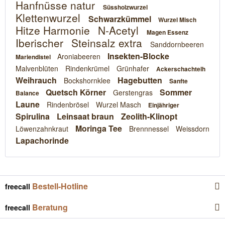
Hanfnüsse natur
Süssholzwurzel
Klettenwurzel
Schwarzkümmel
Wurzel Misch
Hitze Harmonie
N-Acetyl
Magen Essenz
Iberischer
Steinsalz extra
Sanddornbeeren
Insekten-Blocke
Aroniabeeren
Mariendistel
Malvenblüten
Rindenkrümel
Grünhafer
Ackerschachtelh
Weihrauch
Hagebutten
Bockshornklee
Sanfte
Quetsch Körner
Sommer
Gerstengras
Balance
Laune
Rindenbrösel
Wurzel Masch
Einjähriger
Spirulina
Leinsaat braun
Zeolith-Klinopt
Moringa Tee
Löwenzahnkraut
Brennnessel
Weissdorn
Lapachorinde
Bestell-Hotline
freecall
Beratung
freecall