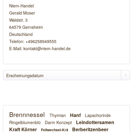
Niem-Handel
Gerald Moser
Waldstr. 3
64579 Gernsheim
Deutschland
Telefon: +496258949555
E-Mail: kontakt@niem-handel.de
Brennnessel
Hanf
Thymian
Lapachorinde
Leindottersamen
Ringelblumenblü
Darm Konzept
Kraft Körner
Berberitzenbeer
Fellwechsel-Krä