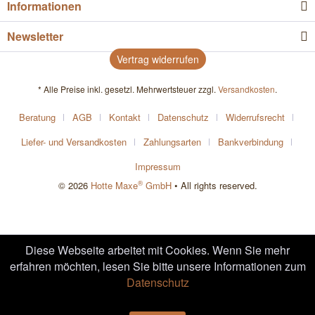
Informationen
Newsletter
Vertrag widerrufen
* Alle Preise inkl. gesetzl. Mehrwertsteuer zzgl.
Versandkosten
.
Beratung
AGB
Kontakt
Datenschutz
Widerrufsrecht
Liefer- und Versandkosten
Zahlungsarten
Bankverbindung
Impressum
®
© 2026
Hotte Maxe
GmbH
• All rights reserved.
Diese Webseite arbeitet mit Cookies. Wenn Sie mehr
erfahren möchten, lesen Sie bitte unsere Informationen zum
Datenschutz