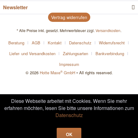
Newsletter
Vertrag widerrufen
* Alle Preise inkl. gesetzl. Mehrwertsteuer zzgl.
Versandkosten
.
Beratung
AGB
Kontakt
Datenschutz
Widerrufsrecht
Liefer- und Versandkosten
Zahlungsarten
Bankverbindung
Impressum
®
© 2026
Hotte Maxe
GmbH
• All rights reserved.
Diese Webseite arbeitet mit Cookies. Wenn Sie mehr
erfahren möchten, lesen Sie bitte unsere Informationen zum
Datenschutz
OK