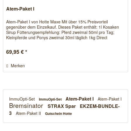
Atem-Paket I
Atem-Paket I von Hotte Maxe Mit über 15% Preisvorteil
gegenüber dem Einzelkauf. Dieses Paket enthält: 1l Kosaken
Sirup Fütterungsempfehlung: Pferd zweimal 50ml pro Tag;
Kleinpferde und Ponys zweimal 30ml täglich 1kg Direct
Atemkräuter...
69,95 € *
Merken
Atem-Paket I
ImmuOpti-Set
Atem-Paket I
ImmuOpti-Set
Bremsinator
STRAX Spar
EKZEM-BUNDLE-
3
Atem-Paket II
Gutschein Hotte